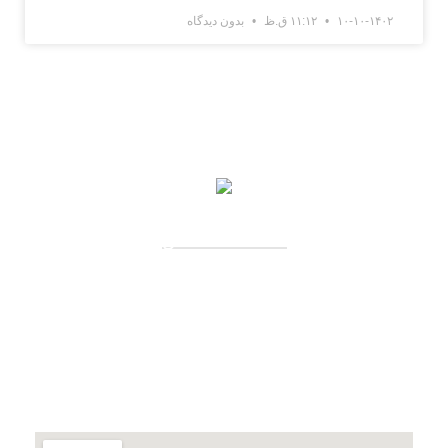
۱۰-۱۰-۱۴۰۲
۱۱:۱۲ ق.ظ
بدون دیدگاه
اطلاعات تماس
آدرس: تهران، سعادت آباد، بلوار دریا، خیابان صراف‌ها،
کوچه صراف‌نژاد (۳۵ شرقی)، پلاک ۳۶
تلفن تماس: 88680490 - 88680350
نمابر: 88680877