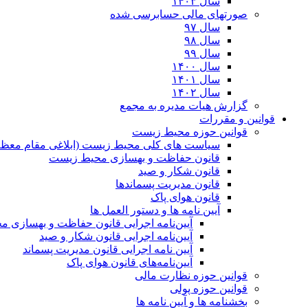
سال ۱۴۰۳
صورتهای مالی حسابرسی شده
سال ۹۷
سال ۹۸
سال ۹۹
سال ۱۴۰۰
سال ۱۴۰۱
سال ۱۴۰۲
گزارش هیات مدیره به مجمع
قوانین و مقررات
قوانین حوزه محیط زیست
ﺳﯿﺎﺳﺖ ﻫﺎی ﮐﻠﯽ ﻣﺤﯿﻂ زﯾﺴﺖ (ابلاغی مقام معظم
قانون حفاظت و بهسازی محیط زیست
قانون شکار و صید
قانون مدیریت پسماندها
قانون هوای پاک
آیین نامه ها و دستور العمل ها
آیین‌نامه اجرایی قانون حفاظت و بهسازی 
آیین‌نامه اجرایی قانون شکار و صید
آیین نامه اجرایی قانون مدیریت پسماند
آیین‌نامه‌های قانون هوای پاک
قوانین حوزه نظارت مالی
قوانین حوزه پولی
بخشنامه ها و آیین نامه ها