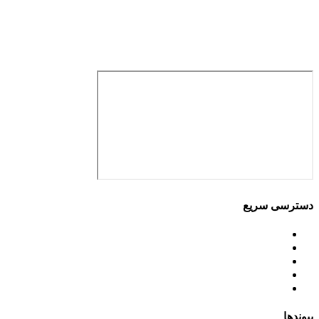
آدرس: تهران، سعادت آباد، بلوار دریا، خیابان صراف‌ها، کوچه صراف‌نژاد (۳۵ شرقی)، پلا
تلفن تماس: 88680490 - 88680350
نمابر: 88680877
دسترسی سریع
اساسنامه
خط مشی
آخرین اخبار
ﺳﯿﺎﺳﺖ‌ﻫﺎی ﮐﻠﯽ ﻣﺤﯿﻂ زﯾﺴﺖ
تسهیلات صندوق ملی محیط زیست
پیوندها