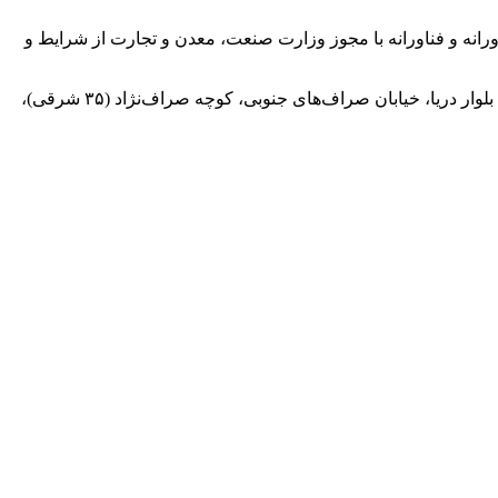
ورانه و فناورانه با مجوز وزارت صنعت، معدن و تجارت از شرایط و
متقاضیان می‌توانند برای ارائه مستندات و سابقه فعالیت تا ۳۱ مرداد ماه به دبیرخانه صندوق ملی محیط زیست به نشانی تهران، سعادت‌آباد، بلوار دریا، خیابان صراف‌های جنوبی، کوچه صراف‌نژاد (۳۵ شرقی)،