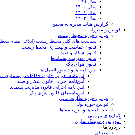
سال ۹۹
سال ۱۴۰۰
سال ۱۴۰۱
سال ۱۴۰۲
گزارش هیات مدیره به مجمع
قوانین و مقررات
قوانین حوزه محیط زیست
ﺳﯿﺎﺳﺖ ﻫﺎی ﮐﻠﯽ ﻣﺤﯿﻂ زﯾﺴﺖ (ابلاغی مقام معظم
قانون حفاظت و بهسازی محیط زیست
قانون شکار و صید
قانون مدیریت پسماندها
قانون هوای پاک
آیین نامه ها و دستور العمل ها
آیین‌نامه اجرایی قانون حفاظت و بهسازی 
آیین‌نامه اجرایی قانون شکار و صید
آیین نامه اجرایی قانون مدیریت پسماند
آیین‌نامه‌های قانون هوای پاک
قوانین حوزه نظارت مالی
قوانین حوزه پولی
بخشنامه ها و آیین نامه ها
کمک‌های مردمی
آموزش و فرهنگ سازی
درباره ما
معرفی