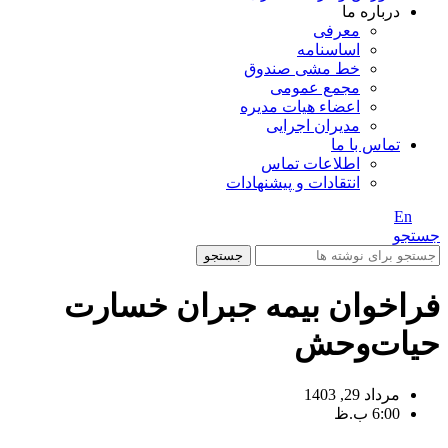
درباره ما
معرفی
اساسنامه
خط مشی صندوق
مجمع عمومی
اعضاء هیات مدیره
مدیران اجرایی
تماس با ما
اطلاعات تماس
انتقادات و پیشنهادات
En
/ Fa
جستجو
جستجو
فراخوان بیمه جبران خسارت
حیات‌وحش
مرداد 29, 1403
6:00 ب.ظ