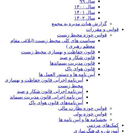
سال ۹۹
سال ۱۴۰۰
سال ۱۴۰۱
سال ۱۴۰۲
گزارش هیات مدیره به مجمع
قوانین و مقررات
قوانین حوزه محیط زیست
ﺳﯿﺎﺳﺖ ﻫﺎی ﮐﻠﯽ ﻣﺤﯿﻂ زﯾﺴﺖ (ابلاغی مقام
معظم رهبری )
قانون حفاظت و بهسازی محیط زیست
قانون شکار و صید
قانون مدیریت پسماندها
قانون هوای پاک
آیین نامه ها و دستور العمل ها
آیین‌نامه اجرایی قانون حفاظت و بهسازی
محیط زیست
آیین‌نامه اجرایی قانون شکار و صید
آیین نامه اجرایی قانون مدیریت پسماند
آیین‌نامه‌های قانون هوای پاک
قوانین حوزه نظارت مالی
قوانین حوزه پولی
بخشنامه ها و آیین نامه ها
کمک‌های مردمی
آموزش و فرهنگ سازی