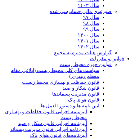
سال ۱۴۰۳
صورتهای مالی حسابرسی شده
سال ۹۷
سال ۹۸
سال ۹۹
سال ۱۴۰۰
سال ۱۴۰۱
سال ۱۴۰۲
گزارش هیات مدیره به مجمع
قوانین و مقررات
قوانین حوزه محیط زیست
ﺳﯿﺎﺳﺖ ﻫﺎی ﮐﻠﯽ ﻣﺤﯿﻂ زﯾﺴﺖ (ابلاغی مقام
معظم رهبری )
قانون حفاظت و بهسازی محیط زیست
قانون شکار و صید
قانون مدیریت پسماندها
قانون هوای پاک
آیین نامه ها و دستور العمل ها
آیین‌نامه اجرایی قانون حفاظت و بهسازی
محیط زیست
آیین‌نامه اجرایی قانون شکار و صید
آیین نامه اجرایی قانون مدیریت پسماند
آیین‌نامه‌های قانون هوای پاک