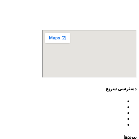
صراف‌نژاد (۳۵ شرقی)، پلاک ۳۶
تلفن تماس: 88680490 - 88680350
نمابر: 88680877
دسترسی سریع
اساسنامه
خط مشی
آخرین اخبار
ﺳﯿﺎﺳﺖ‌ﻫﺎی ﮐﻠﯽ ﻣﺤﯿﻂ زﯾﺴﺖ
تسهیلات صندوق ملی محیط زیست
پیوندها