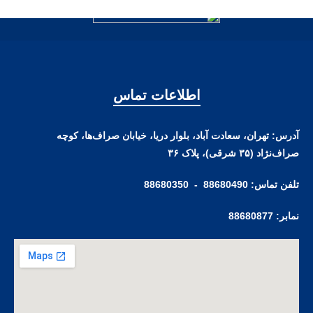
اطلاعات تماس
آدرس: تهران، سعادت آباد، بلوار دریا، خیابان صراف‌ها، کوچه
صراف‌نژاد (۳۵ شرقی)، پلاک ۳۶
تلفن تماس: 88680490 - 88680350
نمابر: 88680877