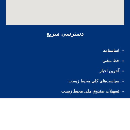
دسترسی سریع
اساسنامه
خط مشی
آخرین اخبار
ﺳﯿﺎﺳﺖ‌ﻫﺎی ﮐﻠﯽ ﻣﺤﯿﻂ زﯾﺴﺖ
تسهیلات صندوق ملی محیط زیست
پیوندها
پایگاه اطلاع‌رسانی دفتر مقام معظم رهبری