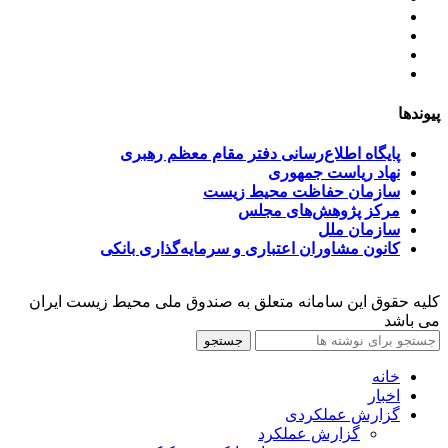
خط مشی
آخرین اخبار
ﺳﯿﺎﺳﺖ‌ﻫﺎی ﮐﻠﯽ ﻣﺤﯿﻂ زﯾﺴﺖ
تسهیلات صندوق ملی محیط زیست
پیوندها
پایگاه اطلاع‌رسانی دفتر مقام معظم رهبری
نهاد ریاست جمهوری
سازمان حفاظت محیط زیست
مرکز پژوهش‌های مجلس
سازمان ملل
کانون مشاوران اعتباری و سرمایه‌گذاری بانکی
کلیه حقوق این سامانه متعلق به صندوق ملی محیط زیست ایران
می باشد
جستجو
خانه
اخبار
گزارش عملکردی
گزارش عملکرد