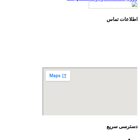
اطلاعات تماس
آدرس: تهران، سعادت آباد، بلوار دریا، خیابان صراف‌ها، کوچه
صراف‌نژاد (۳۵ شرقی)، پلاک ۳۶
تلفن تماس: 88680490 - 88680350
نمابر: 88680877
دسترسی سریع
اساسنامه