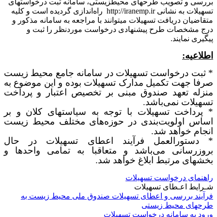
بررسی و تصویب طرح­های­ محیط­زیستی، سامانه ثبت درخواست­های
تسهیلات به نشانی http://iranemp.ir راه­‌اندازی گردیده است و کلیه
متقاضیان دریافت تسهیلات می­توانند با مراجعه به سامانه مذکور و
درج مشخصات طرح پیشنهادی درخواست موردنظر را ثبت و
پیگیری نمایند.
اطلاعیه:
* ثبت درخواست تسهیلات در سامانه جامع محیط زیست
صرفا جهت تکمیل مدارک تسهیلات بوده و این موضوع به
منزله تعهد صندوق مبنی بر تخصیص اعتبار و پرداخت
تسهیلات نمی‌باشد.
* پرداخت تسهیلات با توجه به سیاستهای کلان و بر
اساس اولویت‌بندی در حوزه‌های مختلف محیط زیست
انجام خواهد شد.
* دستورالعمل فرآیند اعطای تسهیلات در حال
بروزرسانی می‌باشد و متعاقبا به تمامی واحدها و
بخشهای مرتبط ابلاغ خواهد شد.
راهنمای درخواست تسهیلات
شـرایط اعـطای تسهیلات
فرآیند بررسی و اعطای تسهیلات صندوق ملی محیط زیست به
طرحهای محیط زیستی
ورود به سامانه درخواست تسهیلات