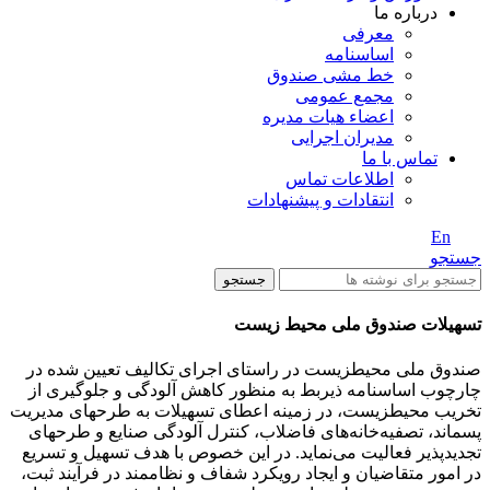
درباره ما
معرفی
اساسنامه
خط مشی صندوق
مجمع عمومی
اعضاء هیات مدیره
مدیران اجرایی
تماس با ما
اطلاعات تماس
انتقادات و پیشنهادات
En
/ Fa
جستجو
جستجو
تسهیلات صندوق ملی محیط زیست
صندوق ملی محیط­زیست در راستای اجرای تکالیف تعیین شده در
چارچوب اساسنامه ذیربط به منظور کاهش آلودگی و جلوگیری از
تخریب محیط­زیست، در زمینه اعطای تسهیلات به طرح­های مدیریت
پسماند، تصفیه­‌خانه‌های فاضلاب، کنترل آلودگی صنایع و طرح­های
تجدیدپذیر فعالیت می‌­نماید. در این خصوص با هدف تسهیل و تسریع
در امور متقاضیان و ایجاد رویکرد شفاف و نظام­مند در فرآیند ثبت،