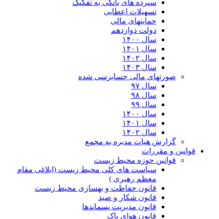
سپرده های بانکی به تفکیک
تسهیلات اعطایی
حمایتهای مالی
دولت دوازدهم
سال ۱۴۰۰
سال ۱۴۰۱
سال ۱۴۰۲
سال ۱۴۰۳
صورتهای مالی حسابرسی شده
سال ۹۷
سال ۹۸
سال ۹۹
سال ۱۴۰۰
سال ۱۴۰۱
سال ۱۴۰۲
گزارش هیات مدیره به مجمع
قوانین و مقررات
قوانین حوزه محیط زیست
ﺳﯿﺎﺳﺖ ﻫﺎی ﮐﻠﯽ ﻣﺤﯿﻂ زﯾﺴﺖ (ابلاغی مقام
معظم رهبری )
قانون حفاظت و بهسازی محیط زیست
قانون شکار و صید
قانون مدیریت پسماندها
قانون هوای پاک