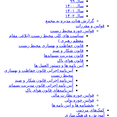
سال ۹۹
سال ۱۴۰۰
سال ۱۴۰۱
سال ۱۴۰۲
گزارش هیات مدیره به مجمع
قوانین و مقررات
قوانین حوزه محیط زیست
ﺳﯿﺎﺳﺖ ﻫﺎی ﮐﻠﯽ ﻣﺤﯿﻂ زﯾﺴﺖ (ابلاغی مقام
معظم رهبری )
قانون حفاظت و بهسازی محیط زیست
قانون شکار و صید
قانون مدیریت پسماندها
قانون هوای پاک
آیین نامه ها و دستور العمل ها
آیین‌نامه اجرایی قانون حفاظت و بهسازی
محیط زیست
آیین‌نامه اجرایی قانون شکار و صید
آیین نامه اجرایی قانون مدیریت پسماند
آیین‌نامه‌های قانون هوای پاک
قوانین حوزه نظارت مالی
قوانین حوزه پولی
بخشنامه ها و آیین نامه ها
کمک‌های مردمی
آموزش و فرهنگ سازی