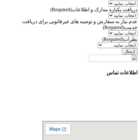
دریافت یکباره مدارک و اطلاعات
(Required)
عدم نیاز به سفارش و توصیه های غیرقانونی برای دریافت
خدمت
(Required)
نظرات
(Required)
اطلاعات تماس
آدرس: تهران، سعادت آباد، بلوار دریا، خیابان صراف‌ها، کوچه
صراف‌نژاد (۳۵ شرقی)، پلاک ۳۶
تلفن تماس: 88680490 - 88680350
نمابر: 88680877