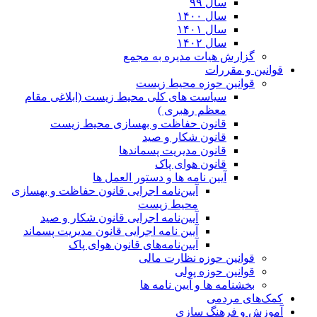
سال ۹۹
سال ۱۴۰۰
سال ۱۴۰۱
سال ۱۴۰۲
گزارش هیات مدیره به مجمع
قوانین و مقررات
قوانین حوزه محیط زیست
ﺳﯿﺎﺳﺖ ﻫﺎی ﮐﻠﯽ ﻣﺤﯿﻂ زﯾﺴﺖ (ابلاغی مقام
معظم رهبری )
قانون حفاظت و بهسازی محیط زیست
قانون شکار و صید
قانون مدیریت پسماندها
قانون هوای پاک
آیین نامه ها و دستور العمل ها
آیین‌نامه اجرایی قانون حفاظت و بهسازی
محیط زیست
آیین‌نامه اجرایی قانون شکار و صید
آیین نامه اجرایی قانون مدیریت پسماند
آیین‌نامه‌های قانون هوای پاک
قوانین حوزه نظارت مالی
قوانین حوزه پولی
بخشنامه ها و آیین نامه ها
کمک‌های مردمی
آموزش و فرهنگ سازی