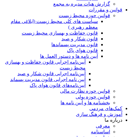
گزارش هیات مدیره به مجمع
قوانین و مقررات
قوانین حوزه محیط زیست
ﺳﯿﺎﺳﺖ ﻫﺎی ﮐﻠﯽ ﻣﺤﯿﻂ زﯾﺴﺖ (ابلاغی مقام
معظم رهبری )
قانون حفاظت و بهسازی محیط زیست
قانون شکار و صید
قانون مدیریت پسماندها
قانون هوای پاک
آیین نامه ها و دستور العمل ها
آیین‌نامه اجرایی قانون حفاظت و بهسازی
محیط زیست
آیین‌نامه اجرایی قانون شکار و صید
آیین نامه اجرایی قانون مدیریت پسماند
آیین‌نامه‌های قانون هوای پاک
قوانین حوزه نظارت مالی
قوانین حوزه پولی
بخشنامه ها و آیین نامه ها
کمک‌های مردمی
آموزش و فرهنگ سازی
درباره ما
معرفی
اساسنامه