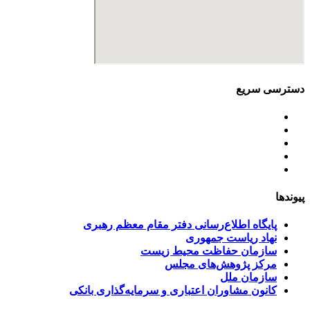
دسترسی سریع
اساسنامه
خط مشی
آخرین اخبار
ﺳﯿﺎﺳﺖ‌ﻫﺎی ﮐﻠﯽ ﻣﺤﯿﻂ زﯾﺴﺖ
تسهیلات صندوق ملی محیط زیست
پیوندها
پایگاه اطلاع‌رسانی دفتر مقام معظم رهبری
نهاد ریاست جمهوری
سازمان حفاظت محیط زیست
مرکز پژوهش‌های مجلس
سازمان ملل
کانون مشاوران اعتباری و سرمایه‌گذاری بانکی