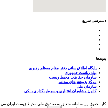
دسترسی سریع
اساسنامه
خط مشی
آخرین اخبار
ﺳﯿﺎﺳﺖ‌ﻫﺎی ﮐﻠﯽ ﻣﺤﯿﻂ زﯾﺴﺖ
تسهیلات صندوق ملی محیط زیست
پیوندها
پایگاه اطلاع‌رسانی دفتر مقام معظم رهبری
نهاد ریاست جمهوری
سازمان حفاظت محیط زیست
مرکز پژوهش‌های مجلس
سازمان ملل
کانون مشاوران اعتباری و سرمایه‌گذاری بانکی
کلیه حقوق این سامانه متعلق به صندوق ملی محیط زیست ایران می 