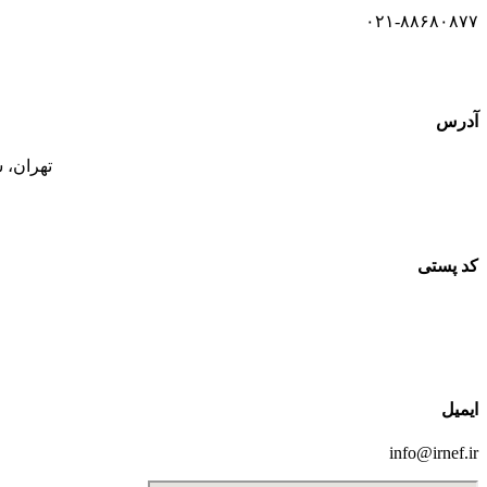
۰۲۱-۸۸۶۸۰۸۷۷
آدرس
تهران، سع
کد پستی
ایمیل
info@irnef.ir