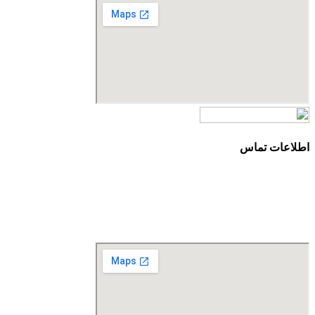
اطلاعات تماس
آدرس: تهران، سعادت آباد، بلوار دریا، خیابان صراف‌ها، کوچه صراف‌نژاد (۳۵ شرقی)، پلا
تلفن تماس: 88680490 - 88680350
نمابر: 88680877