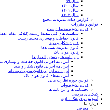
سال ۹۹
سال ۱۴۰۰
سال ۱۴۰۱
سال ۱۴۰۲
گزارش هیات مدیره به مجمع
قوانین و مقررات
قوانین حوزه محیط زیست
ﺳﯿﺎﺳﺖ ﻫﺎی ﮐﻠﯽ ﻣﺤﯿﻂ زﯾﺴﺖ (ابلاغی مقام معظم
قانون حفاظت و بهسازی محیط زیست
قانون شکار و صید
قانون مدیریت پسماندها
قانون هوای پاک
آیین نامه ها و دستور العمل ها
آیین‌نامه اجرایی قانون حفاظت و بهسازی 
آیین‌نامه اجرایی قانون شکار و صید
آیین نامه اجرایی قانون مدیریت پسماند
آیین‌نامه‌های قانون هوای پاک
قوانین حوزه نظارت مالی
قوانین حوزه پولی
بخشنامه ها و آیین نامه ها
کمک‌های مردمی
آموزش و فرهنگ سازی
درباره ما
معرفی