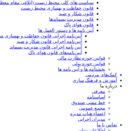
ﺳﯿﺎﺳﺖ ﻫﺎی ﮐﻠﯽ ﻣﺤﯿﻂ زﯾﺴﺖ (ابلاغی مقام معظم
قانون حفاظت و بهسازی محیط زیست
قانون شکار و صید
قانون مدیریت پسماندها
قانون هوای پاک
آیین نامه ها و دستور العمل ها
آیین‌نامه اجرایی قانون حفاظت و بهسازی 
آیین‌نامه اجرایی قانون شکار و صید
آیین نامه اجرایی قانون مدیریت پسماند
آیین‌نامه‌های قانون هوای پاک
قوانین حوزه نظارت مالی
قوانین حوزه پولی
بخشنامه ها و آیین نامه ها
کمک‌های مردمی
آموزش و فرهنگ سازی
درباره ما
معرفی
اساسنامه
خط مشی صندوق
مجمع عمومی
اعضاء هیات مدیره
مدیران اجرایی
تماس با ما
اطلاعات تماس