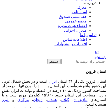
درباره ما
معرفی
اساسنامه
خط مشی صندوق
مجمع عمومی
اعضاء هیات مدیره
مدیران اجرایی
تماس با ما
اطلاعات تماس
انتقادات و پیشنهادات
En
/ Fa
جستجو
جستجو
استان قزوین
استان قزوین یکی از ۳۱ استان
ایران
است و در بخش شمال غربی
این کشور واقع شده‌است. این استان با دارا بودن تنها ۱ درصد از
مساحت کشور نزدیک به ۱۰ درصد در اقتصاد و تولیدات ایران نقش
دارد. مساحت این استان حدود ۱۵٬۸۲۰ کیلومتر مربع است و با
استان‌های
مازندران
،
گیلان
،
همدان
،
زنجان
،
مرکزی
و
البرز
همسایه‌است.