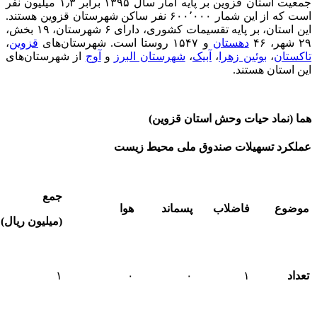
جمعیت استان قزوین بر پایه آمار سال ۱۳۹۵ برابر ۱٫۳ میلیون نفر
است که از این شمار ۶۰۰٬۰۰۰ نفر ساکن شهرستان قزوین هستند.
این استان، بر پایه تقسیمات کشوری، دارای ۶ شهرستان، ۱۹ بخش،
۲۹ شهر، ۴۶
دهستان
و ۱۵۴۷ روستا است. شهرستان‌های
قزوین
،
تاکستان
،
بوئین زهرا
،
آبیک
،
شهرستان البرز
و
آوج
از شهرستان‌های
این استان هستند.
هما (نماد حیات وحش استان قزوین)
عملکرد تسهیلات صندوق ملی محیط زیست
جمع
موضوع
فاضلاب
پسماند
هوا
(میلیون ریال)
تعداد
۱
۰
۰
۱