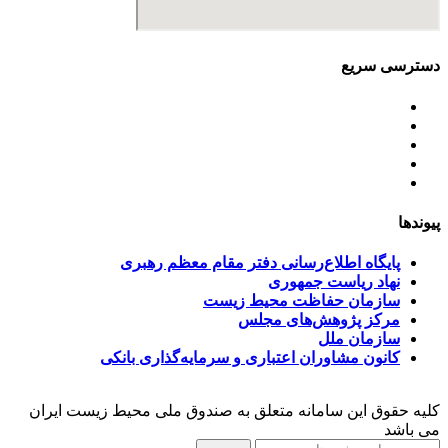
دسترسی سریع
اساسنامه
خط مشی
آخرین اخبار
ﺳﯿﺎﺳﺖ‌ﻫﺎی ﮐﻠﯽ ﻣﺤﯿﻂ زﯾﺴﺖ
تسهیلات صندوق ملی محیط زیست
پیوندها
پایگاه اطلاع‌رسانی دفتر مقام معظم رهبری
نهاد ریاست جمهوری
سازمان حفاظت محیط زیست
مرکز پژوهش‌های مجلس
سازمان ملل
کانون مشاوران اعتباری و سرمایه‌گذاری بانکی
کلیه حقوق این سامانه متعلق به صندوق ملی محیط زیست ایران
می باشد