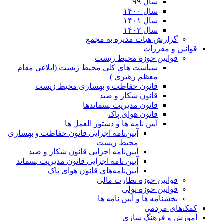
سال ۹۹
سال ۱۴۰۰
سال ۱۴۰۱
سال ۱۴۰۲
گزارش هیات مدیره به مجمع
قوانین و مقررات
قوانین حوزه محیط زیست
ﺳﯿﺎﺳﺖ ﻫﺎی ﮐﻠﯽ ﻣﺤﯿﻂ زﯾﺴﺖ (ابلاغی مقام
معظم رهبری )
قانون حفاظت و بهسازی محیط زیست
قانون شکار و صید
قانون مدیریت پسماندها
قانون هوای پاک
آیین نامه ها و دستور العمل ها
آیین‌نامه اجرایی قانون حفاظت و بهسازی
محیط زیست
آیین‌نامه اجرایی قانون شکار و صید
آیین نامه اجرایی قانون مدیریت پسماند
آیین‌نامه‌های قانون هوای پاک
قوانین حوزه نظارت مالی
قوانین حوزه پولی
بخشنامه ها و آیین نامه ها
کمک‌های مردمی
آموزش و فرهنگ سازی