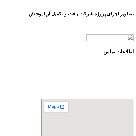
تصاویر اجرای پروژه شرکت بافت و تکمیل آریا پوشش
اطلاعات تماس
آدرس: تهران، سعادت آباد، بلوار دریا، خیابان صراف‌ها، کوچه
صراف‌نژاد (۳۵ شرقی)، پلاک ۳۶
تلفن تماس: 88680490 - 88680350
نمابر: 88680877