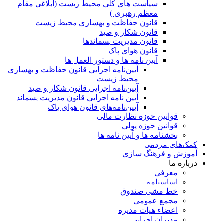
ﺳﯿﺎﺳﺖ ﻫﺎی ﮐﻠﯽ ﻣﺤﯿﻂ زﯾﺴﺖ (ابلاغی مقام
معظم رهبری )
قانون حفاظت و بهسازی محیط زیست
قانون شکار و صید
قانون مدیریت پسماندها
قانون هوای پاک
آیین نامه ها و دستور العمل ها
آیین‌نامه اجرایی قانون حفاظت و بهسازی
محیط زیست
آیین‌نامه اجرایی قانون شکار و صید
آیین نامه اجرایی قانون مدیریت پسماند
آیین‌نامه‌های قانون هوای پاک
قوانین حوزه نظارت مالی
قوانین حوزه پولی
بخشنامه ها و آیین نامه ها
کمک‌های مردمی
آموزش و فرهنگ سازی
درباره ما
معرفی
اساسنامه
خط مشی صندوق
مجمع عمومی
اعضاء هیات مدیره
مدیران اجرایی