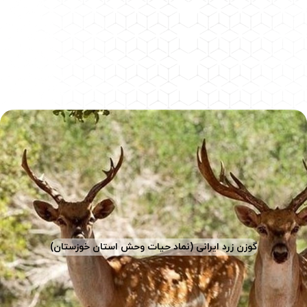
گوزن زرد ایرانی (نماد حیات­ وحش استان خوزستان)