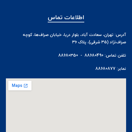
اطلاعات تماس
آدرس: تهران، سعادت آباد، بلوار دریا، خیابان صراف‌ها، کوچه
صراف‌نژاد (۳۵ شرقی)، پلاک ۳۶
تلفن تماس: 88680490 - 88680350
نمابر: 88680877