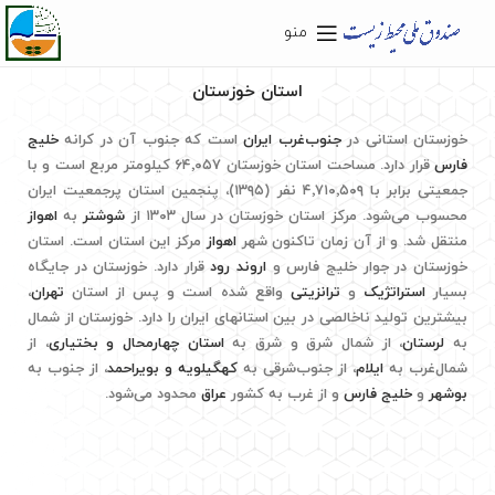
منو
استان خوزستان
خوزستان استانی در
جنوب‌غرب ایران
است که جنوب آن در کرانه
خلیج
فارس
قرار دارد. مساحت استان خوزستان ۶۴٬۰۵۷ کیلومتر مربع است و با
جمعیتی برابر با ۴٬۷۱۰٬۵۰۹ نفر (۱۳۹۵)، پنجمین استان پرجمعیت ایران
محسوب می‌شود. مرکز استان خوزستان در سال ۱۳۰۳ از
شوشتر
به
اهواز
منتقل شد. و از آن زمان تاکنون شهر
اهواز
مرکز این استان است. استان
خوزستان در جوار خلیج فارس و
اروند رود
قرار دارد. خوزستان در جایگاه
بسیار
استراتژیک
و
ترانزیتی
واقع شده است و پس از استان
تهران
،
بیشترین تولید ناخالصی در بین استان­های ایران را دارد. خوزستان از شمال
به
لرستان
، از شمال شرق و شرق به
استان چهارمحال و بختیاری
، از
شمال‌غرب به
ایلام
، از جنوب‌شرقی به
کهگیلویه و بویراحمد
، از جنوب به
بوشهر
و
خلیج فارس
و از غرب به کشور
عراق
محدود می‌شود.