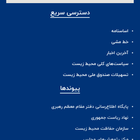
دسترسی سریع
اساسنامه
خط مشی
آخرین اخبار
ﺳﯿﺎﺳﺖ‌ﻫﺎی ﮐﻠﯽ ﻣﺤﯿﻂ زﯾﺴﺖ
تسهیلات صندوق ملی محیط زیست
پیوندها
پایگاه اطلاع‌رسانی دفتر مقام معظم رهبری
نهاد ریاست جمهوری
سازمان حفاظت محیط زیست
مرکز پژوهش‌های مجلس