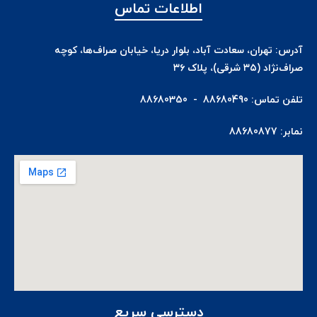
اطلاعات تماس
آدرس: تهران، سعادت آباد، بلوار دریا، خیابان صراف‌ها، کوچه
صراف‌نژاد (۳۵ شرقی)، پلاک ۳۶
تلفن تماس: 88680490 - 88680350
نمابر: 88680877
دسترسی سریع