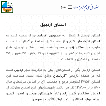
منو
استان اردبیل
استان اردبیل از شمال به
جمهوری آذربایجان
، از سمت غرب به
استان آذربایجان شرقی
، از سمت شرق به
استان گیلان
و از سمت
جنوب به
استان زنجان
محدود شده ‌است. استان اردبیل، طبق
آخرین تقسیمات کشوری، از ۱۲شهرستان، ۳۱ بخش، ۳۵ شهر و ۷۵
دهستان تشکیل یافته‌است.
استان اردبیل یکی از استان‌های ایران به مرکزیت شهر
اردبیل
است
که در منطقه تاریخی
آذربایجان
واقع شده‌ است. مساحت این
استان ۱۷۹۵۳ کیلومتر مربع و جمعیت آن بر اساس سرشماری سال
۱۴۰۰ برابر ۱,۲۱۷,۰۰ نفر می‌ باشد. شهرستان­های این استان عبارتند از:
اردبیل
،
مشگین شهر
،
پارس‌آباد
،
شهرستان هریس
،
نمین
،
گرمی
،
بیله سوار
،
اصلاندوز
،
نیر
،
کوثر
،
انگوت
و
سرعین
.