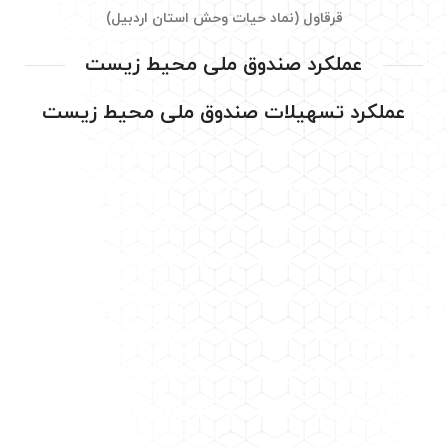
قرقاول (نماد حیات وحش استان اردبیل)
عملکرد صندوق ملی محیط زیست
عملکرد تسهیلات صندوق ملی محیط زیست
جمع
موضوع
فاضلاب
پسماند
هوا
(میلیون ریال)
تعداد
۱
۰
۰
۱
میزان
تسهیلات
۵,۰۰۰
۰
۰
۵,۰۰۰
(
میلیون
ریال
)