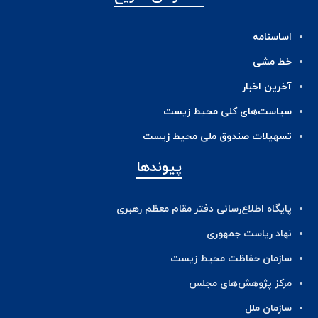
اساسنامه
خط مشی
آخرین اخبار
ﺳﯿﺎﺳﺖ‌ﻫﺎی ﮐﻠﯽ ﻣﺤﯿﻂ زﯾﺴﺖ
تسهیلات صندوق ملی محیط زیست
پیوندها
پایگاه اطلاع‌رسانی دفتر مقام معظم رهبری
نهاد ریاست جمهوری
سازمان حفاظت محیط زیست
مرکز پژوهش‌های مجلس
سازمان ملل