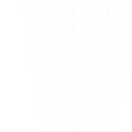
کارخانه شیرآلات بهداشتی بارش هر زمان
عنوان پروژه
احداث تصفیه خانه فاضلاب
ظرفیت پروژه(مترمکعب در
۱.۵
روز)
تکنولوژی کاربردی
فرآیند شیمیایی
حجم کل سرمایه ­
۶,۰۰۰
گذاری(میلیون ریال)
میزان تسهیلات (میلیون ریال)
۵,۰۰۰