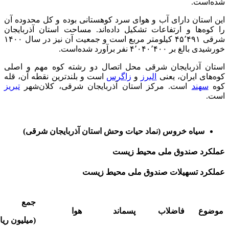
شده‌است.
این استان دارای آب و هوای سرد کوهستانی بوده و کل محدوده آن
را کوه‌ها و ارتفاعات تشکیل داده‌اند. مساحت استان آذربایجان
شرقی ۴۵٬۴۹۱ کیلومتر مربع است و جمعیت آن نیز در سال ۱۴۰۰
خورشیدی بالغ بر ۴٬۰۴۰٬۴۰۰ نفر برآورد شده‌است.
استان آذربایجان شرقی محل اتصال دو رشته کوه مهم و اصلی
کوه‌های ایران، یعنی
البرز
و
زاگرس
است و بلندترین نقطه آن، قله
کوه
سهند
است. مرکز استان آذربایجان شرقی، کلان‌شهر
تبریز
است.
سیاه خروس (نماد حیات وحش استان آذربایجان شرقی)
عملکرد صندوق ملی محیط زیست
عملکرد تسهیلات صندوق ملی محیط زیست
جمع
موضوع
فاضلاب
پسماند
هوا
(میلیون ریا