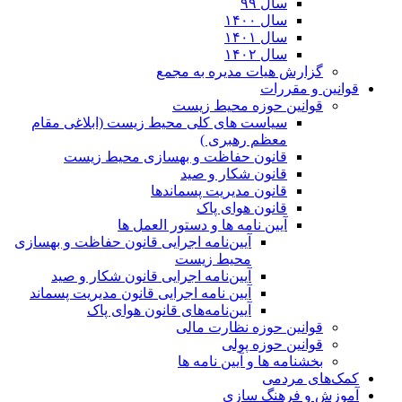
سال ۹۹
سال ۱۴۰۰
سال ۱۴۰۱
سال ۱۴۰۲
گزارش هیات مدیره به مجمع
قوانین و مقررات
قوانین حوزه محیط زیست
ﺳﯿﺎﺳﺖ ﻫﺎی ﮐﻠﯽ ﻣﺤﯿﻂ زﯾﺴﺖ (ابلاغی مقام
معظم رهبری )
قانون حفاظت و بهسازی محیط زیست
قانون شکار و صید
قانون مدیریت پسماندها
قانون هوای پاک
آیین نامه ها و دستور العمل ها
آیین‌نامه اجرایی قانون حفاظت و بهسازی
محیط زیست
آیین‌نامه اجرایی قانون شکار و صید
آیین نامه اجرایی قانون مدیریت پسماند
آیین‌نامه‌های قانون هوای پاک
قوانین حوزه نظارت مالی
قوانین حوزه پولی
بخشنامه ها و آیین نامه ها
کمک‌های مردمی
آموزش و فرهنگ سازی