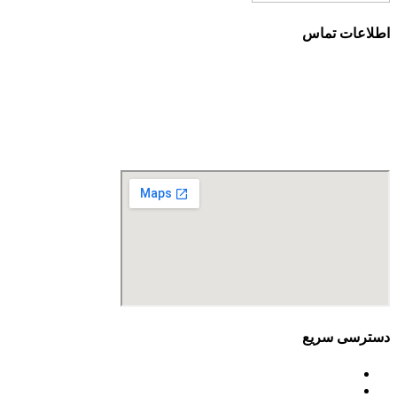
اطلاعات تماس
آدرس: تهران، سعادت آباد، بلوار دریا، خیابان صراف‌ها، کوچه
صراف‌نژاد (۳۵ شرقی)، پلاک ۳۶
تلفن تماس: 88680490 - 88680350
نمابر: 88680877
دسترسی سریع
اساسنامه
خط مشی