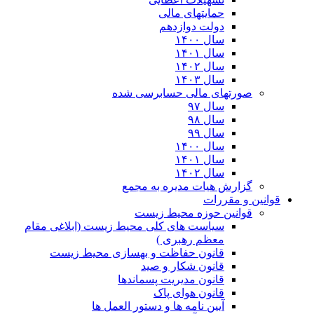
حمایتهای مالی
دولت دوازدهم
سال ۱۴۰۰
سال ۱۴۰۱
سال ۱۴۰۲
سال ۱۴۰۳
صورتهای مالی حسابرسی شده
سال ۹۷
سال ۹۸
سال ۹۹
سال ۱۴۰۰
سال ۱۴۰۱
سال ۱۴۰۲
گزارش هیات مدیره به مجمع
قوانین و مقررات
قوانین حوزه محیط زیست
ﺳﯿﺎﺳﺖ ﻫﺎی ﮐﻠﯽ ﻣﺤﯿﻂ زﯾﺴﺖ (ابلاغی مقام
معظم رهبری )
قانون حفاظت و بهسازی محیط زیست
قانون شکار و صید
قانون مدیریت پسماندها
قانون هوای پاک
آیین نامه ها و دستور العمل ها