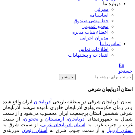
درباره ما
معرفی
اساسنامه
خط مشی صندوق
مجمع عمومی
اعضاء هیات مدیره
مدیران اجرایی
تماس با ما
اطلاعات تماس
انتقادات و پیشنهادات
En
/ Fa
جستجو
جستجو
استان آذربایجان شرقی
استان آذربایجان شرقی در منطقه تاریخی
آذربایجان
ِ ایران واقع شده
و در زمان حکومت پهلوی آذربایجان خاوری نامیده می‌شد. آذربایجان
شرقی ششمین استان پرجمعیت‌ ایران محسوب می‌شود و از سمت
شمال به جمهوری‌های
آذربایجان
،
ارمنستان
و
نخجوان
، از سمت
غرب و جنوب غرب به
استان آذربایجان غربی
، از سمت شرق به
استان اردبیل
و از سمت جنوب شرق به
استان زنجان
مرزبندی