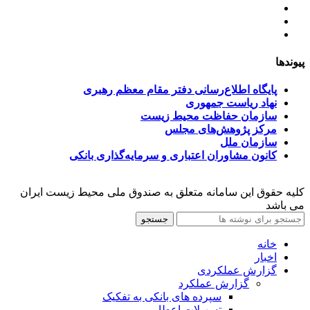
آخرین اخبار
ﺳﯿﺎﺳﺖ‌ﻫﺎی ﮐﻠﯽ ﻣﺤﯿﻂ زﯾﺴﺖ
تسهیلات صندوق ملی محیط زیست
پیوندها
پایگاه اطلاع‌رسانی دفتر مقام معظم رهبری
نهاد ریاست جمهوری
سازمان حفاظت محیط زیست
مرکز پژوهش‌های مجلس
سازمان ملل
کانون مشاوران اعتباری و سرمایه‌گذاری بانکی
کلیه حقوق این سامانه متعلق به صندوق ملی محیط زیست ایران
می باشد
جستجو
خانه
اخبار
گزارش عملکردی
گزارش عملکرد
سپرده های بانکی به تفکیک
تسهیلات اعطایی