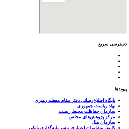
دسترسی سریع
اساسنامه
خط مشی
آخرین اخبار
ﺳﯿﺎﺳﺖ‌ﻫﺎی ﮐﻠﯽ ﻣﺤﯿﻂ زﯾﺴﺖ
تسهیلات صندوق ملی محیط زیست
پیوندها
پایگاه اطلاع‌رسانی دفتر مقام معظم رهبری
نهاد ریاست جمهوری
سازمان حفاظت محیط زیست
مرکز پژوهش‌های مجلس
سازمان ملل
کانون مشاوران اعتباری و سرمایه‌گذاری بانکی