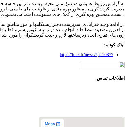
به گزارش روابط عمومی صندوق ملی محیط زیست، در این جلسه حامد
مدیریت گردشگری به منظور بهره مندی از ظرفیت های طبیعی با روی
دانست. همچنین بهره ­گیری از کمک­ های مسئولیت اجتماعی بخش­های 
در ادامه وحید خیرآبادی، سرپرست دفتر زیستگاه­ها و امور مناطق
از آخرین وضعیت مطالعات انجام شده در زمینه اکوتوریسم و فعالیت­
زون­ های تفرج، ایجاد زیرساخت­ها لازم و جذب گردشگران را مورد اشاره
لینک کوتاه :
https://irnef.ir/news/?p=10877
اطلاعات تماس
آدرس: تهران، سعادت آباد، بلوار دریا، خیابان صراف‌ها، کوچه صراف‌نژاد (۳۵ شرقی)، پلا
تلفن تماس: 88680490 - 88680350
نمابر: 88680877