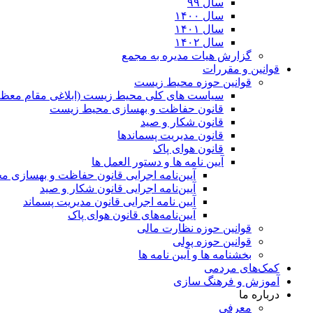
سال ۹۹
سال ۱۴۰۰
سال ۱۴۰۱
سال ۱۴۰۲
گزارش هیات مدیره به مجمع
قوانین و مقررات
قوانین حوزه محیط زیست
ﺳﯿﺎﺳﺖ ﻫﺎی ﮐﻠﯽ ﻣﺤﯿﻂ زﯾﺴﺖ (ابلاغی مقام معظم
قانون حفاظت و بهسازی محیط زیست
قانون شکار و صید
قانون مدیریت پسماندها
قانون هوای پاک
آیین نامه ها و دستور العمل ها
آیین‌نامه اجرایی قانون حفاظت و بهسازی 
آیین‌نامه اجرایی قانون شکار و صید
آیین نامه اجرایی قانون مدیریت پسماند
آیین‌نامه‌های قانون هوای پاک
قوانین حوزه نظارت مالی
قوانین حوزه پولی
بخشنامه ها و آیین نامه ها
کمک‌های مردمی
آموزش و فرهنگ سازی
درباره ما
معرفی