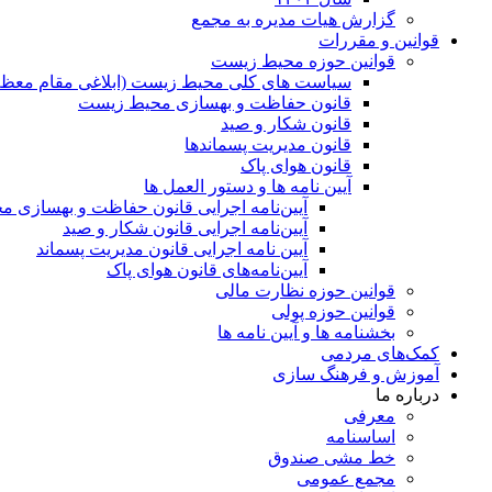
گزارش هیات مدیره به مجمع
قوانین و مقررات
قوانین حوزه محیط زیست
ﺳﯿﺎﺳﺖ ﻫﺎی ﮐﻠﯽ ﻣﺤﯿﻂ زﯾﺴﺖ (ابلاغی مقام معظم
قانون حفاظت و بهسازی محیط زیست
قانون شکار و صید
قانون مدیریت پسماندها
قانون هوای پاک
آیین نامه ها و دستور العمل ها
آیین‌نامه اجرایی قانون حفاظت و بهسازی 
آیین‌نامه اجرایی قانون شکار و صید
آیین نامه اجرایی قانون مدیریت پسماند
آیین‌نامه‌های قانون هوای پاک
قوانین حوزه نظارت مالی
قوانین حوزه پولی
بخشنامه ها و آیین نامه ها
کمک‌های مردمی
آموزش و فرهنگ سازی
درباره ما
معرفی
اساسنامه
خط مشی صندوق
مجمع عمومی