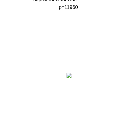
p=11960
اطلاعات تماس
آدرس: تهران، سعادت آباد، بلوار دریا، خیابان صراف‌ها،
کوچه صراف‌نژاد (۳۵ شرقی)، پلاک ۳۶
تلفن تماس: 88680490 - 88680350