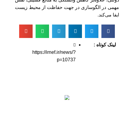
مهمی در الگوسازی در جهت حفاظت از محیط زیست
ایفا می‌کند.
لینک کوتاه :
https://irnef.ir/news/?
p=10737
اطلاعات تماس
آدرس: تهران، سعادت آباد، بلوار دریا، خیابان صراف‌ها،