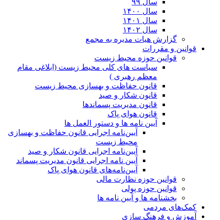
سال ۹۹
سال ۱۴۰۰
سال ۱۴۰۱
سال ۱۴۰۲
گزارش هیات مدیره به مجمع
قوانین و مقررات
قوانین حوزه محیط زیست
ﺳﯿﺎﺳﺖ ﻫﺎی ﮐﻠﯽ ﻣﺤﯿﻂ زﯾﺴﺖ (ابلاغی مقام
معظم رهبری )
قانون حفاظت و بهسازی محیط زیست
قانون شکار و صید
قانون مدیریت پسماندها
قانون هوای پاک
آیین نامه ها و دستور العمل ها
آیین‌نامه اجرایی قانون حفاظت و بهسازی
محیط زیست
آیین‌نامه اجرایی قانون شکار و صید
آیین نامه اجرایی قانون مدیریت پسماند
آیین‌نامه‌های قانون هوای پاک
قوانین حوزه نظارت مالی
قوانین حوزه پولی
بخشنامه ها و آیین نامه ها
کمک‌های مردمی
آموزش و فرهنگ سازی