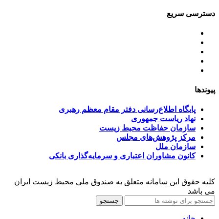
دسترسی سریع
اساسنامه
خط مشی
آخرین اخبار
ﺳﯿﺎﺳﺖ‌ﻫﺎی ﮐﻠﯽ ﻣﺤﯿﻂ زﯾﺴﺖ
تسهیلات صندوق ملی محیط زیست
پیوندها
پایگاه اطلاع‌رسانی دفتر مقام معظم رهبری
نهاد ریاست جمهوری
سازمان حفاظت محیط زیست
مرکز پژوهش‌های مجلس
سازمان ملل
کانون مشاوران اعتباری و سرمایه‌گذاری بانکی
کلیه حقوق این سامانه متعلق به صندوق ملی محیط زیست ایران
می باشد
جستجو
خانه