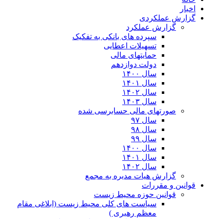
اخبار
گزارش عملکردی
گزارش عملکرد
سپرده های بانکی به تفکیک
تسهیلات اعطایی
حمایتهای مالی
دولت دوازدهم
سال ۱۴۰۰
سال ۱۴۰۱
سال ۱۴۰۲
سال ۱۴۰۳
صورتهای مالی حسابرسی شده
سال ۹۷
سال ۹۸
سال ۹۹
سال ۱۴۰۰
سال ۱۴۰۱
سال ۱۴۰۲
گزارش هیات مدیره به مجمع
قوانین و مقررات
قوانین حوزه محیط زیست
ﺳﯿﺎﺳﺖ ﻫﺎی ﮐﻠﯽ ﻣﺤﯿﻂ زﯾﺴﺖ (ابلاغی مقام
معظم رهبری )