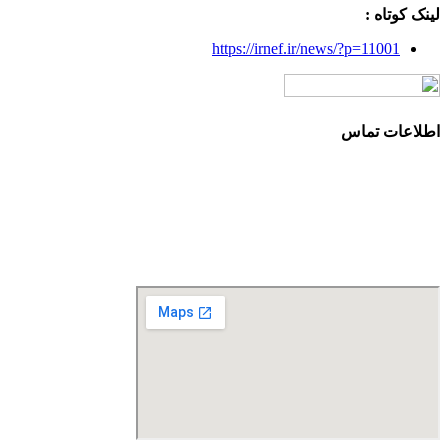
لینک کوتاه :
https://irnef.ir/news/?p=11001
اطلاعات تماس
آدرس: تهران، سعادت آباد، بلوار دریا، خیابان صراف‌ها، کوچه
صراف‌نژاد (۳۵ شرقی)، پلاک ۳۶
تلفن تماس: 88680490 - 88680350
نمابر: 88680877