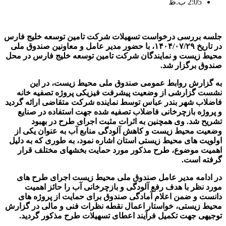
2:05 ب.ظ
جلسه بررسی درخواست تسهیلات شرکت تامین توسعه خلیج فارس
در تاریخ ۱۴۰۴/۰۷/۲۹، با حضور مدیر عامل
و
معاونین صندوق ملی
محیط زیست و نمایندگان شرکت تامین توسعه خلیج فارس در محل
صندوق برگزار شد
.
به گزارش روابط عمومی صندوق ملی محیط زیست،
در این
نشست گزارشی از وضعیت پیشرفت فیزیکی پروژه تصفیه­ خانه
فاضلاب شهر بندر عباس توسط نماینده شرکت متقاضی ارائه گردید
و پروژه بازچرخانی فاضلاب تصفیه شده جهت استفاده در صنایع
تشریح شد. وی همچنین به اثرات مثبت اجرای طرح در بهبود
وضعیت محیط زیست و کاهش آلودگی منابع آب به عنوان یکی از
اولویت های محیط زیستی استان اشاره نمود، به طوری که به دلیل
اهمیت موضوع، طرح مذکور مورد حمایت بخش­های مختلف قرار
گرفته است.
در ادامه مدیر عامل صندوق ملی محیط زیست اجرای طرح های
مورد نظر با هدف رفع آلودگی و بازچرخانی آب را حائز اهمیت
دانست و ضمن اعلام آمادگی صندوق برای حمایت از پروژه­ های
محیط زیستی، خواستار اعمال نقطه نظرات فنی و مالی در گزارش
توجیهی جهت تکمیل فرآیند اعطای تسهیلات طرح مذکور گردید.