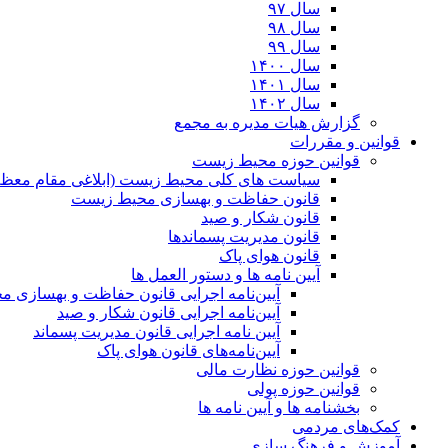
سال ۹۷
سال ۹۸
سال ۹۹
سال ۱۴۰۰
سال ۱۴۰۱
سال ۱۴۰۲
گزارش هیات مدیره به مجمع
قوانین و مقررات
قوانین حوزه محیط زیست
ﺳﯿﺎﺳﺖ ﻫﺎی ﮐﻠﯽ ﻣﺤﯿﻂ زﯾﺴﺖ (ابلاغی مقام معظم
قانون حفاظت و بهسازی محیط زیست
قانون شکار و صید
قانون مدیریت پسماندها
قانون هوای پاک
آیین نامه ها و دستور العمل ها
آیین‌نامه اجرایی قانون حفاظت و بهسازی 
آیین‌نامه اجرایی قانون شکار و صید
آیین نامه اجرایی قانون مدیریت پسماند
آیین‌نامه‌های قانون هوای پاک
قوانین حوزه نظارت مالی
قوانین حوزه پولی
بخشنامه ها و آیین نامه ها
کمک‌های مردمی
آموزش و فرهنگ سازی