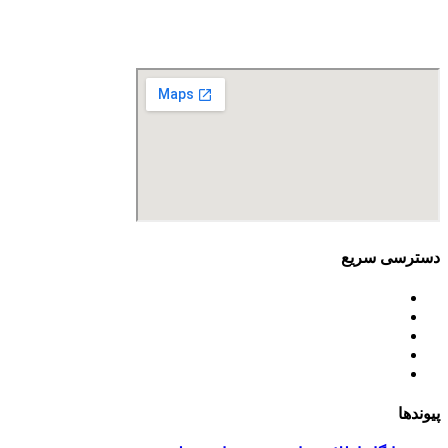
تلفن تماس: 88680490 - 88680350
نمابر: 88680877
دسترسی سریع
اساسنامه
خط مشی
آخرین اخبار
ﺳﯿﺎﺳﺖ‌ﻫﺎی ﮐﻠﯽ ﻣﺤﯿﻂ زﯾﺴﺖ
تسهیلات صندوق ملی محیط زیست
پیوندها