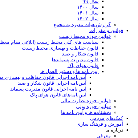
سال ۹۹
سال ۱۴۰۰
سال ۱۴۰۱
سال ۱۴۰۲
گزارش هیات مدیره به مجمع
قوانین و مقررات
قوانین حوزه محیط زیست
ﺳﯿﺎﺳﺖ ﻫﺎی ﮐﻠﯽ ﻣﺤﯿﻂ زﯾﺴﺖ (ابلاغی مقام معظم
قانون حفاظت و بهسازی محیط زیست
قانون شکار و صید
قانون مدیریت پسماندها
قانون هوای پاک
آیین نامه ها و دستور العمل ها
آیین‌نامه اجرایی قانون حفاظت و بهسازی 
آیین‌نامه اجرایی قانون شکار و صید
آیین نامه اجرایی قانون مدیریت پسماند
آیین‌نامه‌های قانون هوای پاک
قوانین حوزه نظارت مالی
قوانین حوزه پولی
بخشنامه ها و آیین نامه ها
کمک‌های مردمی
آموزش و فرهنگ سازی
درباره ما
معرفی