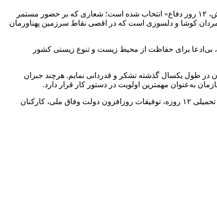
فرا رسیدن هفته دولت را که مزیّن به نام و یاد شهیدان والامقام رجایی و باهنر است، گرامی می‌داریم. شعار امسال هفته دولت «۱۲ ماه تلاش، ۱۲ روز دفاع» انتخاب شده است؛ شعاری که بر حضور مستمر
 و مردان کوشا و دلسوزی است که در اقصی نقاط سرزمین پهناورمان
 بی‌ادعا برای حفاظت از محیط زیست و تنوع زیستی کشور
 در طول یکسال گذشته تشکر و قدردانی نمایم. هرچند جبران
ن به‌عنوان مهمترین اولویت در دستور کار قرار دارد.
اینجانب ضمن گرامیداشت یاد و خاطرهٔ شهدای سرافراز دولت جمهوری اسلامی ایران بالاخص شهدای معزز محیطبان، همچنین شهدای جنگ تحمیلی ۱۲ روزه، توفیقات روزافزون دولت وفاق ملی، کارکنان