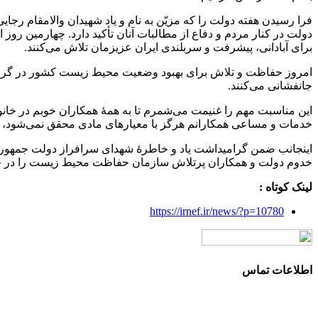
دولت در کنار مردم و دفاع از مطالبات آنان تأکید دارد. چهارمین ر
برای آبادانی، پیشرفت و سربلندی ایران عزیزمان تلاش می‌کنند.
امروز حفاظت و تلاش برای بهبود وضعیت محیط زیست کشور در گروی 
جانفشانی می‌کنند.
این مناسبت مهم را غنیمت می‌شمرم تا به همهٔ همکاران خوبم در خ
خدمات و مساعی همکارانم هرگز با معیارهای مادی محقق نمی‌شود، ول
خدوم دولت و همکاران پرتلاش سازمان حفاظت محیط زیست را در خد
لینک کوتاه :
https://irnef.ir/news/?p=10780
اطلاعات تماس
آدرس: تهران، سعادت آباد، بلوار دریا، خیابان صراف‌ها، کوچه صراف‌نژاد (۳۵ شرقی)، پلا