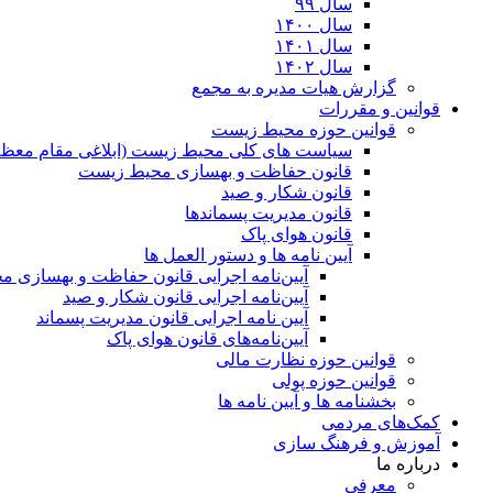
سال ۹۹
سال ۱۴۰۰
سال ۱۴۰۱
سال ۱۴۰۲
گزارش هیات مدیره به مجمع
قوانین و مقررات
قوانین حوزه محیط زیست
ﺳﯿﺎﺳﺖ ﻫﺎی ﮐﻠﯽ ﻣﺤﯿﻂ زﯾﺴﺖ (ابلاغی مقام معظم
قانون حفاظت و بهسازی محیط زیست
قانون شکار و صید
قانون مدیریت پسماندها
قانون هوای پاک
آیین نامه ها و دستور العمل ها
آیین‌نامه اجرایی قانون حفاظت و بهسازی 
آیین‌نامه اجرایی قانون شکار و صید
آیین نامه اجرایی قانون مدیریت پسماند
آیین‌نامه‌های قانون هوای پاک
قوانین حوزه نظارت مالی
قوانین حوزه پولی
بخشنامه ها و آیین نامه ها
کمک‌های مردمی
آموزش و فرهنگ سازی
درباره ما
معرفی