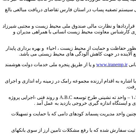
سیستم تصفیه پساب در استان فارس تقاضای دریافت مبالغی بالغ
 قراردادها و نظارت مالی صندوق ملی محیط زیست و مجتبی شیرزاد
ری کارشناس معاونت محیط زیست انسانی با همراهی مدیران و
ر حفاظت و حمایت از محیط زیست ، احیاء و بهره برداری پایدار
 آلاینده در جهت کاهش آلودگی های محیط زیستی می باشد.
انی
www.iranemp.ir
و یا از طریق پنجره ملی خدمات دولت هوشمند
اره به اقدام ارزنده مجموعه رامک در زمینه راه اندازی و اجرای
رفت.
در ادامه بازدید، از روند فنی -اجرایی پروژه تصفیه خانه از جمله تعبیه تانک متعادل کننده، راکتورهای بی هوازی- هوادهی طرح های توسعه ۱،۲،۳ – واحد ته نشینی طرح توسعه A.B.C و روند فنی -اجرایی پروژه
 ایستگاه اندازه گیری خروجی بازدید به عمل آمد .
۱ متر مکعبی که در مرحله بهره برداری بودند و همچنین واحد مدیریت پسماند کودهای دامی که با حمایت و تسهیلات
ثبت سفارش شده که با رفع مشکلات تامین ارز از سوی بانکهای