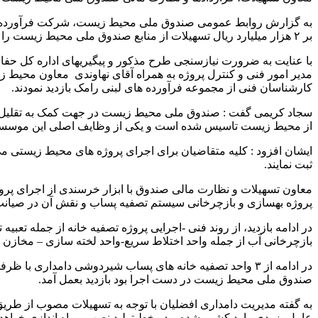
به گزارش روابط عمومی صندوق ملی محیط زیست، شرکت فرآورده های
بر ۲ هزار میلیارد ریال تسهیلات از منابع صندوق ملی محیط زیست را در سامانه جامع محیط زیست ثبت نموده است.
با عنایت به ضرورت نیازسنجی طرح مذکور و پیگیریهای اداره کل ح
مدیر امور فنی و کنترل پروژه به همراه آقای نهاوندی معاون محی
کارشناسان فنی از مجموعه فرآورده های لبنی رامک بازدید نمودند.
سجاد کریمی گفت : صندوق ملی محیط زیست در جهت کمک به تقلیل آل
از محیط زیست تاسیس شده است و یکی از وظایف اصلی این موسسه اعط
ایشان افزود : کلیه متقاضیان برای اجرای پروژه های محیط زیستی م
ثبت نمایند.
معاون تسهیلات و نظارت مالی صندوق با ابزار خرسندی از اجرای پرو
پروژه بهسازی و بازچرخانی سیستم تصفیه پساب و نقش آن در صیانت
بازچرخانی آب از جمله واحد اختلاط سریع-واحد لخته سازی – مخازن ت
صندوق ملی محیط زیست در دست اجرا بود بازدید بعمل آمد.
به گفته مدیریت دامداری افضلیان با توجه به تسهیلات مصوب از ط
عامل بزودی وارد کشور شده و در خط تولید نصب و راه اندازی خواهد