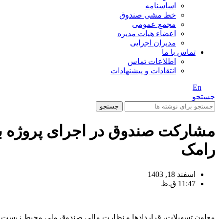
اساسنامه
خط مشی صندوق
مجمع عمومی
اعضاء هیات مدیره
مدیران اجرایی
تماس با ما
اطلاعات تماس
انتقادات و پیشنهادات
En
/ Fa
جستجو
جستجو
مشارکت صندوق در اجرای پروژه ب
رامک
اسفند 18, 1403
11:47 ق.ظ
معاون تسهیلات، قراردادها و نظارت مالی صندوق ملی محیط زیست ا