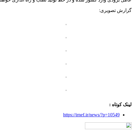
گزارش تصویری:
لینک کوتاه :
https://irnef.ir/news/?p=10549