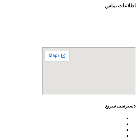
اطلاعات تماس
آدرس: تهران، سعادت آباد، بلوار دریا، خیابان صراف‌ها، کوچه صراف‌نژاد (۳۵ شرقی)، پلا
تلفن تماس: 88680490 - 88680350
نمابر: 88680877
دسترسی سریع
اساسنامه
خط مشی
آخرین اخبار
ﺳﯿﺎﺳﺖ‌ﻫﺎی ﮐﻠﯽ ﻣﺤﯿﻂ زﯾﺴﺖ