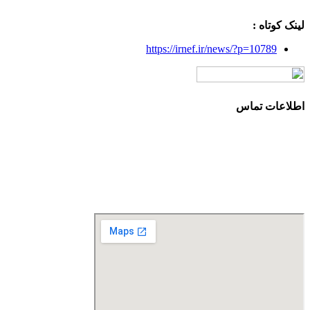
لینک کوتاه :
https://irnef.ir/news/?p=10789
اطلاعات تماس
آدرس: تهران، سعادت آباد، بلوار دریا، خیابان صراف‌ها، کوچه
صراف‌نژاد (۳۵ شرقی)، پلاک ۳۶
تلفن تماس: 88680490 - 88680350
نمابر: 88680877