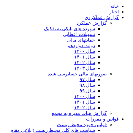
خانه
اخبار
گزارش عملکردی
گزارش عملکرد
سپرده های بانکی به تفکیک
تسهیلات اعطایی
حمایتهای مالی
دولت دوازدهم
سال ۱۴۰۰
سال ۱۴۰۱
سال ۱۴۰۲
سال ۱۴۰۳
صورتهای مالی حسابرسی شده
سال ۹۷
سال ۹۸
سال ۹۹
سال ۱۴۰۰
سال ۱۴۰۱
سال ۱۴۰۲
گزارش هیات مدیره به مجمع
قوانین و مقررات
قوانین حوزه محیط زیست
ﺳﯿﺎﺳﺖ ﻫﺎی ﮐﻠﯽ ﻣﺤﯿﻂ زﯾﺴﺖ (ابلاغی مقام