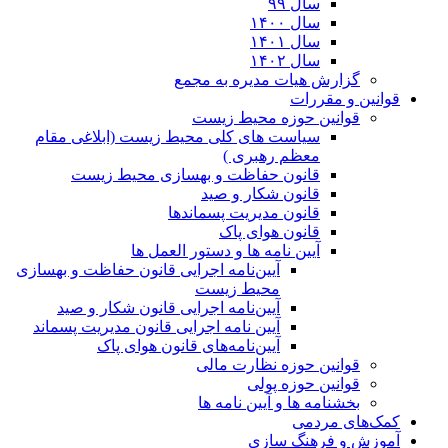
سال ۹۹
سال ۱۴۰۰
سال ۱۴۰۱
سال ۱۴۰۲
گزارش هیات مدیره به مجمع
قوانین و مقررات
قوانین حوزه محیط زیست
ﺳﯿﺎﺳﺖ ﻫﺎی ﮐﻠﯽ ﻣﺤﯿﻂ زﯾﺴﺖ (ابلاغی مقام
معظم رهبری )
قانون حفاظت و بهسازی محیط زیست
قانون شکار و صید
قانون مدیریت پسماندها
قانون هوای پاک
آیین نامه ها و دستور العمل ها
آیین‌نامه اجرایی قانون حفاظت و بهسازی
محیط زیست
آیین‌نامه اجرایی قانون شکار و صید
آیین نامه اجرایی قانون مدیریت پسماند
آیین‌نامه‌های قانون هوای پاک
قوانین حوزه نظارت مالی
قوانین حوزه پولی
بخشنامه ها و آیین نامه ها
کمک‌های مردمی
آموزش و فرهنگ سازی