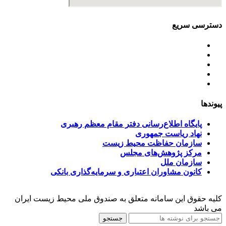
دسترسی سریع
اساسنامه
خط مشی
آخرین اخبار
ﺳﯿﺎﺳﺖ‌ﻫﺎی ﮐﻠﯽ ﻣﺤﯿﻂ زﯾﺴﺖ
تسهیلات صندوق ملی محیط زیست
پیوندها
پایگاه اطلاع‌رسانی دفتر مقام معظم رهبری
نهاد ریاست جمهوری
سازمان حفاظت محیط زیست
مرکز پژوهش‌های مجلس
سازمان ملل
کانون مشاوران اعتباری و سرمایه‌گذاری بانکی
کلیه حقوق این سامانه متعلق به صندوق ملی محیط زیست ایران
می باشد
جستجو