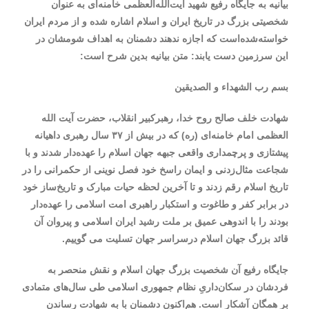
بیانیه به جایگاه رفیع شهید آیت‌الله‌العظمی خامنه‌ای به عنوان
شخصیتی بزرگ در تاریخ ایران و اسلام اشاره شده و از مردم ایران
خواسته‌شده‌است که اجازه ندهند دشمنان به اهداف شومشان در
این سرزمین دست یابند: متن بیانیه بدین شرح است:
بسم رب الشهداء و الصدیقین
شهادت خلف صالح روح خدا، رهبرکبیر انقلاب، حضرت آیت الله
العظمی امام خامنه‌ای (ره) که در بیش از ۳۷ سال رهبری داهیانه
پیشتازی و پرچمداری واقعی جبهه جهان اسلام را عهده‌دار شدند و با
شجاعت مثال‌زدنی و ایمان راسخ خود فصل نوینی از حکمرانی را در
تاریخ اسلام رقم زدند و تا آخرین لحظه حیات مبارک و تاریخ‌ساز خود
در برابر کفر و طاغوت و استکبار راهبری امت اسلامی را عهده‌دار
بودند را با اندوهی عمیق بر ملت رشید ایران اسلامی و پیروان آن
قائد بزرگ جهان اسلام درسراسر جهان تسلیت می گوییم.
جایگاه رفیع آن شخصیت بزرگ جهان اسلام و نقش منحصر به
فردشان در سکان‌داریِ نظام جمهوری اسلامی طی سال‌های متمادی
بر همگان آشکار است. هم‌اکنون دشمنان با به شهادت رساندن