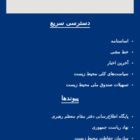
دسترسی سریع
اساسنامه
خط مشی
آخرین اخبار
ﺳﯿﺎﺳﺖ‌ﻫﺎی ﮐﻠﯽ ﻣﺤﯿﻂ زﯾﺴﺖ
تسهیلات صندوق ملی محیط زیست
پیوندها
پایگاه اطلاع‌رسانی دفتر مقام معظم رهبری
نهاد ریاست جمهوری
سازمان حفاظت محیط زیست